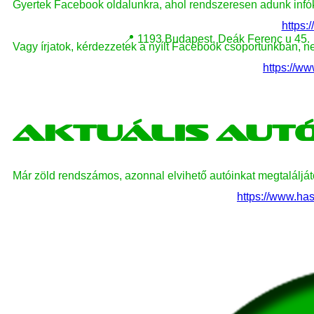
Gyertek Facebook oldalunkra, ahol rendszeresen adunk infóka
https
📍 1193 Budapest, Deák Ferenc u 45.
Vagy írjatok, kérdezzetek a nyílt Facebook csoportunkban, 
https://
Aktuális aut
Már zöld rendszámos, azonnal elvihető autóinkat megtalálját
https://www.has