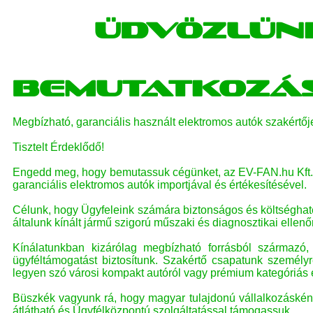
Üdvözlünk
Bemutatkozá
Megbízható, garanciális használt elektromos autók szakértőj
Tisztelt Érdeklődő!
Engedd meg, hogy bemutassuk cégünket, az EV-FAN.hu Kft.-t, 
garanciális elektromos autók importjával és értékesítésével.
Célunk, hogy Ügyfeleink számára biztonságos és költséghat
általunk kínált jármű szigorú műszaki és diagnosztikai ellenő
Kínálatunkban kizárólag megbízható forrásból származó,
ügyféltámogatást biztosítunk. Szakértő csapatunk személyr
legyen szó városi kompakt autóról vagy prémium kategóriás 
Büszkék vagyunk rá, hogy magyar tulajdonú vállalkozásként
átlátható és Ügyfélközpontú szolgáltatással támogassuk.