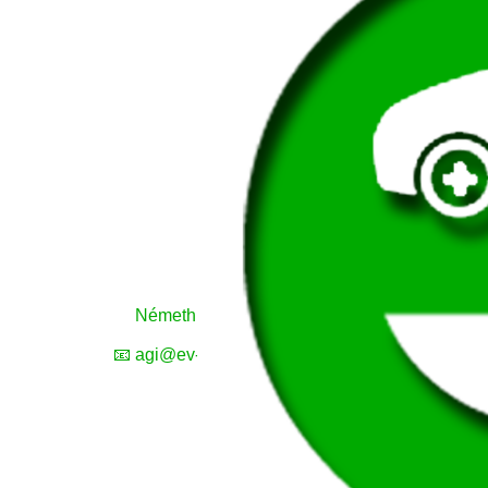
Németh Ági
M
📞 
📧 agi@ev-fan.hu
📧 n